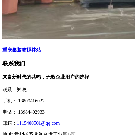
重庆集装箱搅拌站
联系我们
来自新时代的共鸣，无数企业用户的选择
联系：郑总
手机： 13809416022
电话： 13984402933
邮箱：
1115480501@qq.com
地址: 贵州省双龙航空港工业园B区