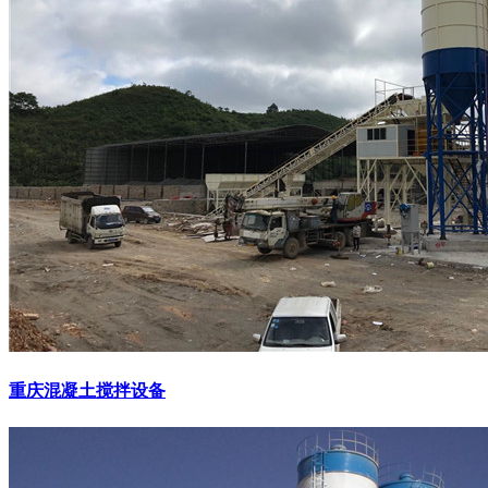
重庆混凝土搅拌设备