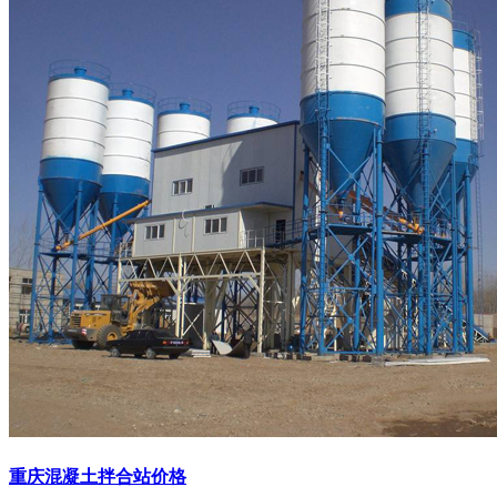
重庆混凝土拌合站价格