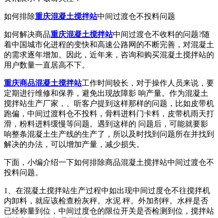
如何排除
重庆混凝土搅拌站
中间过渡仓不投料问题
如何解决商品
重庆混凝土搅拌站
中间过渡仓不收料的问题?随
着中国城市化进程的变快和高速公路网的不断完善，对混凝土
的需求逐年增加。因此，近年来，咨询和购买混凝土搅拌站的
用户数量一直居高不下。
重庆商品混凝土搅拌站
工作时间较长，对于操作人员来说，要
定期进行维修和保养，避免出现故障影 响产量。作为混凝土
搅拌站生产厂家，、听客户提到这样那样的问题，比如皮带机
跑偏，中间过渡料仓不投料，骨料进料门卡料，皮带机雨天打
滑，粉料进料缓慢等问题。遇到这样的 问题后，可能就要影
响整条混凝土生产线的生产了，所以及时找到问题所在并找到
解决的办法，可以增加产量，减少损失。
下面，小编介绍一下如何排除商品混凝土搅拌站中间过渡仓不
投料问题。
1、在混凝土搅拌站生产过程中如出现中间过度仓不往搅拌机
内卸料，就应该检查粉灰秤。水泥 秤。外加剂秤。水秤是否
已经称量到位，中间过度仓的限位开关是否检测到位，搅拌站