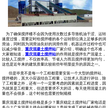
为了确保搅拌楼不会因为使用次数过多导致机油干涩、运转
速度过慢，需要定时给搅拌楼的各个运转部位滴上足够多的润
滑油，同时因为润滑油良好的润滑作用，机器运作过程中也可
以减少噪音。
重庆混凝土搅拌站
厂家介绍，明确这个也不难，
大家都知道，
重庆混凝土搅拌站
的作用就是搅拌生产混凝土，
比较人工搅拌，不仅效率高、节省人力而且搅拌得更加均匀，
这也是近年来的建筑质量比较前些年明显提升的原因之一。
但是毕竟不是每一个工程都需要安装一个大型的搅拌站、
搅拌楼的，其大小应该结合工程量，让技术人员进行评估，除
了工程量之外，还有一个一定要考虑的因素就是工程进度，因
为就算是工程量大，但进度要求不大的话，每天使用混凝土的
量也不会很多，这个时候也需要控制规模
重庆混凝土搅拌站价格是多少？重庆稳定土搅拌站厂家电话是
多少？广东混凝土拌合站哪家好？贵州龙盛工程机械有限公司