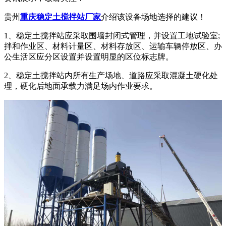
贵州
重庆稳定土搅拌站厂家
介绍该设备场地选择的建议！
1、稳定土搅拌站应采取围墙封闭式管理，并设置工地试验室;
拌和作业区、材料计量区、材料存放区、运输车辆停放区、办
公生活区应分区设置并设置明显的区位标志牌。
2、稳定土搅拌站内所有生产场地、道路应采取混凝土硬化处
理，硬化后地面承载力满足场内作业要求。