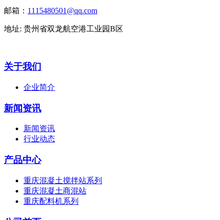
邮箱：
1115480501@qq.com
地址: 贵州省双龙航空港工业园B区
关于我们
企业简介
新闻资讯
新闻资讯
行业动态
产品中心
重庆混凝土搅拌站系列
重庆混凝土商混站
重庆配料机系列