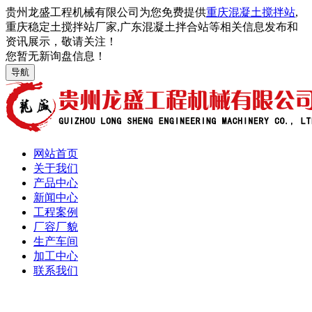
贵州龙盛工程机械有限公司为您免费提供
重庆混凝土搅拌站
,
重庆稳定土搅拌站厂家,广东混凝土拌合站等相关信息发布和
资讯展示，敬请关注！
您暂无新询盘信息！
导航
网站首页
关于我们
产品中心
新闻中心
工程案例
厂容厂貌
生产车间
加工中心
联系我们